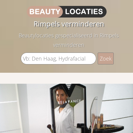
Rimpels verminderen
Beautylocaties gespecialiseerd in Rimpels
verminderen